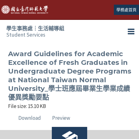
跳
學務處首頁
至
主
學生事務處┆生活輔導組
要
Student Services
Ma
內
容
Me
Award Guidelines for Academic
Excellence of Fresh Graduates in
Undergraduate Degree Programs
at National Taiwan Normal
University_學士班應屆畢業生學業成績
優異獎勵要點
File size: 15.10 KB
Download
Preview