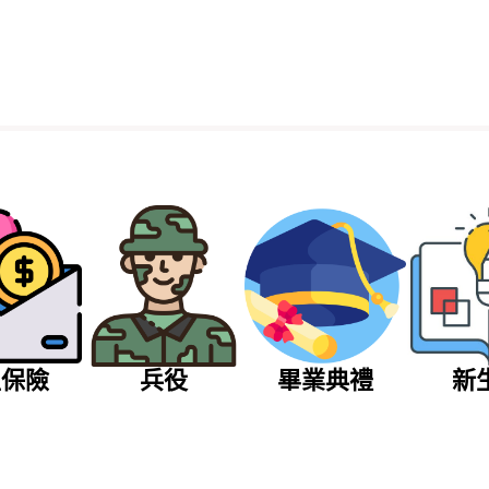
生保險
兵役
畢業典禮
新