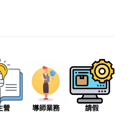
生營
導師業務
請假