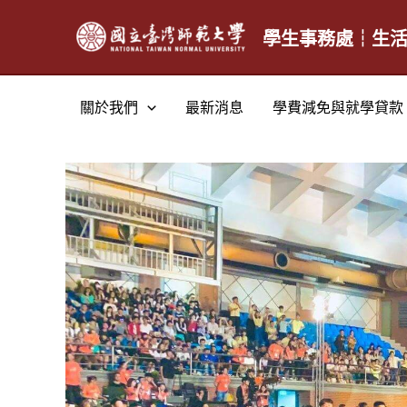
跳
至
學生事務處┆生
主
要
關於我們
最新消息
學費減免與就學貸款
內
容