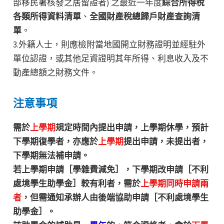
部移民署核發之居留證者) 之最近一年度
綜合所得稅
各類所得資料清單
、
全國財產稅總歸戶財產查詢清
單
。
3.外籍人士，則應檢附當地國開立財務證明並經駐外
單位認證，或其他足資證明其年所得、利息收入及不
動產總額之財務文件。
注意事項
需於
上學期
規定時間內提出申請，上學期休學，預計
下學期復學者，亦應於
上學期
提出申請，未提出者，
下學期無法補申請。
若上學期申請［學雜費減免］，下學期改申請［不利
處境學生助學金］較有利者，需於
上學期同時申請兩
者
，但需通知承辦人由後端協助申請［不利處境學生
助學金］。