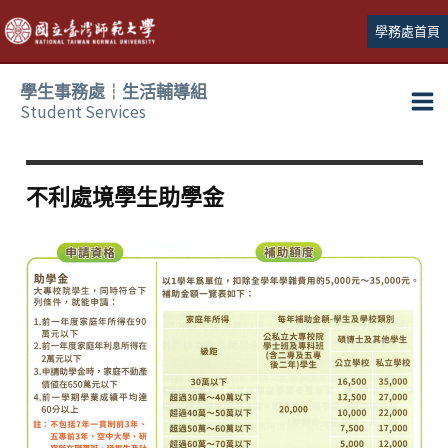
跳
學務處首頁
至
主
學生事務處┆生活輔導組
要
Student Services
Ma
內
容
Me
不利處境學生助學金