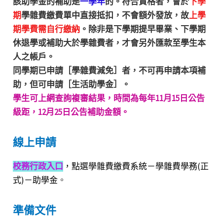
該助學金的補助是
一學年
的。符合資格者，會於
下學
期
學雜費繳費單中直接抵扣，不會額外發放，故
上學
期學費需自行繳納
。除非是下學期提早畢業、下學期
休退學或補助大於學雜費者，才會另外匯款至學生本
人之帳戶。
同學期已申請［學雜費減免］者，不可再申請本項補
助，但可申請［生活助學金］。
學生可上網查詢複審結果，時間為每年11月15日公告
級距，12月25日公告補助金額。
線上申請
校務行政入口
，點選學雜費繳費系統－學雜費學務(正
式)－助學金
。
準備文
件