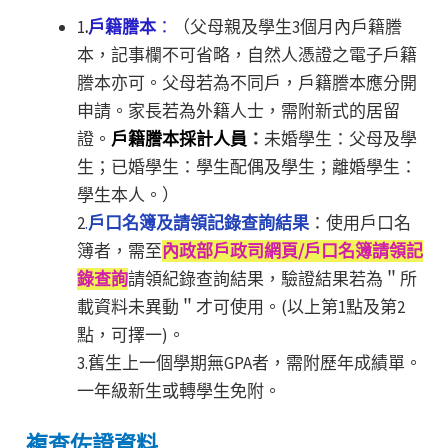
1
.
戶籍謄本
：
（父母親及學生3個月內戶籍謄
本，記事欄不可省略，自然人憑證之電子戶籍
謄本亦可。父母若為不同戶，戶籍謄本應分開
申請。家長若為外籍人士，需附新式的居留
證。
戶籍謄本採計人員
：
未婚學生：父母及學
生；已婚學生：學生配偶及學生；離婚學生：
學生本人。）
2
.
戶口名簿及請領記錄查詢結果
：使用戶口名
簿者，需至
內政部戶政司網頁/戶口名簿請領記
錄查詢
請領紀錄查詢結果，驗證結果若為＂所
載資料未異動＂才可使用。(以上第1點及第2
點，可擇一)。
3.舊生上一個學期無GPA者，需附歷年成績單。
一年級新生或轉學生免附。
複查佐證資料