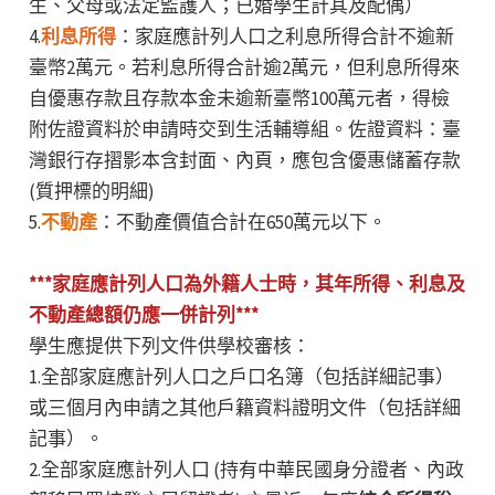
生、父母或法定監護人；已婚學生計其及配偶）
4.
利息所得
：家庭應計列人口之利息所得合計不逾新
臺幣2萬元。若利息所得合計逾2萬元，但利息所得來
自優惠存款且存款本金未逾新臺幣100萬元者，得檢
附佐證資料於申請時交到生活輔導組。佐證資料：臺
灣銀行存摺影本含封面、內頁，應包含優惠儲蓄存款
(質押標的明細)
5.
不動產
：不動產價值合計在650萬元以下。
***家庭應計列人口為外籍人士時，其年所得、利息及
不動產總額仍應一併計列***
學生應提供下列文件供學校審核：
1.全部家庭應計列人口之戶口名簿（包括詳細記事）
或三個月內申請之其他戶籍資料證明文件（包括詳細
記事）。
2.全部家庭應計列人口 (持有中華民國身分證者、內政