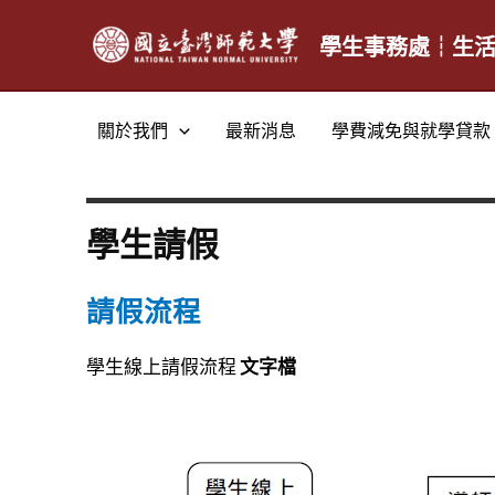
跳
至
學生事務處┆生
主
要
關於我們
最新消息
學費減免與就學貸款
內
容
學生請假
請假流程
學生線上請假流程
文字檔