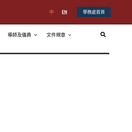
中
EN
學務處首頁
搜
導師及儀典
文件規章
尋