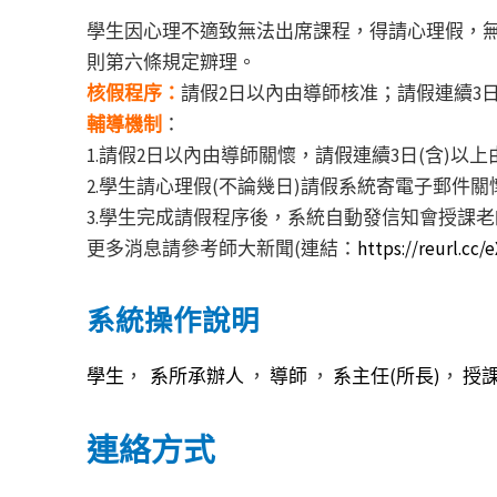
學生因心理不適致無法出席課程，得請心理假，無
則第六條規定辧理。
核假程序：
請假2日以內由導師核准；請假連續3日
輔導機制
：
1.請假2日以內由導師關懷，請假連續3日(含)以
2.學生請心理假(不論幾日)請假系統寄電子郵件
3.學生完成請假程序後，系統自動發信知會授課
更多消息請參考師大新聞(連結：
https://reurl.cc/
系統操作說明
學生
，
系所承辦人
，
導師
，
系主任(所長)
，
授
連絡方式