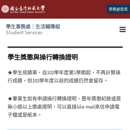
跳
學務處首頁
至
主
學生事務處┆生活輔導組
要
Student Services
Ma
內
容
Me
學生獎懲與操行轉換證明
★學生成績單，自102學年度第1學期起，不再計算操
行成績，但102學年度以前的成績仍然會留存。
★畢業生如有申請操行轉換證明、歷年獎懲紀錄或是
無小過以上懲處證明，可以直接以e-mail來信申請電
子檔或是紙本。