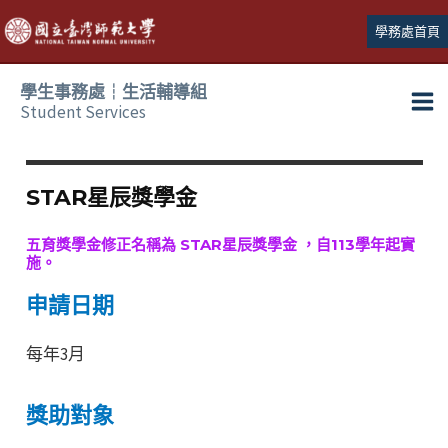
跳
學務處首頁
至
主
學生事務處┆生活輔導組
要
Student Services
Ma
內
容
Me
STAR星辰獎學金
五育獎學金修正名稱為 STAR星辰獎學金 ，自113學年起實
施。
申請日期
每年3月
獎助對象