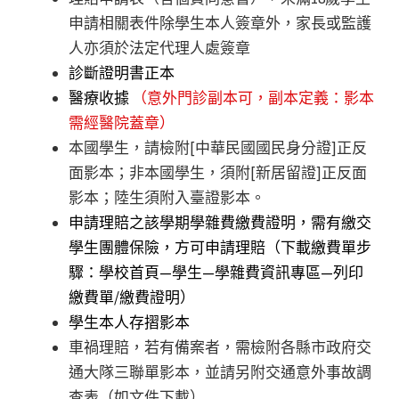
申請相關表件除學生本人簽章外，家長或監護
人亦須於法定代理人處簽章
診斷證明書正本
醫療收據
（意外門診副本可，副本定義：影本
需經醫院蓋章）
本國學生，請檢附[中華民國國民身分證]正反
面影本；非本國學生，須附[新居留證]正反面
影本；陸生須附入臺證影本。
申請理賠之該學期學雜費繳費證明，需有繳交
學生團體保險，方可申請理賠（下載繳費單步
驟：學校首頁—學生—學雜費資訊專區—列印
繳費單/繳費證明）
學生本人存摺影本
車禍理賠，若有備案者，需檢附各縣市政府交
通大隊三聯單影本，並請另附交通意外事故調
查表（如文件下載）