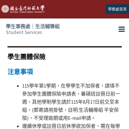
跳
學務處首頁
至
主
學生事務處┆生活輔導組
要
Student Services
Ma
內
容
Me
學生團體保險
注意事項
115學年第1學期，在學學生不加保者，請填不
參加學生團體保險申請表，暑碩班註冊日前一
週、其他學制學生請於115年8月17日前交至本
組，(郵寄請用掛號，註明:生活輔導組 平安保
險)，不受理逾期或用E-mail申請。
連續休學或註冊日前休學欲加保者，需在每學