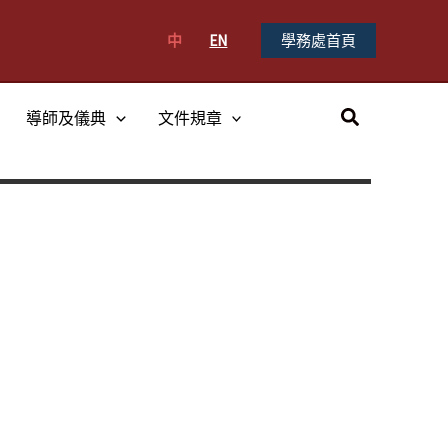
中
EN
學務處首頁
搜
導師及儀典
文件規章
尋