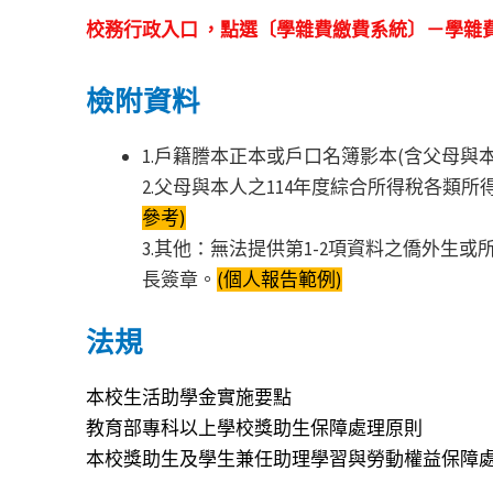
校務行政入口 ，點選〔學雜費繳費系統〕－學雜費
檢附資料
1.戶籍謄本正本或戶口名簿影本(含父母與本
2.父母與本人之114年度綜合所得稅各類
參考)
3.其他：無法提供第1-2項資料之僑外
長簽章。
(
個人報告範例)
法規
本校生活助學金實施要點
教育部專科以上學校獎助生保障處理原則
本校獎助生及學生兼任助理學習與勞動權益保障