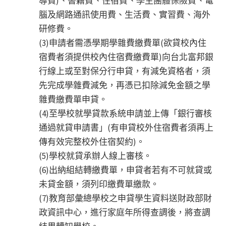
導費)、書籍費、住宿費、學生團體保險費、電
腦及網路通訊使用費、生活費、實習費、海外
研修費。
(3)申請者需憑學期學雜費繳費單(欲貸校內住
宿費者須提供校內住宿費繳費單)向台北富邦銀
行線上或至對保分行申貸，有減免資格者，須
先完成學雜費減免，再憑已扣除減免金額之學
雜費繳費單申貸。
(4)至學校就學貸款系統申請並上傳「銀行審核
通過就貸申請書」(有申貸校外住宿費者須再上
傳有效完整校外住宿契約)。
(5)學校就貸承辦人線上審核。
(6)出納組結轉繳費單，申貸者若有不可就貸或
未貸金額，須列印繳費單繳款。
(7)教育部彙總學校之申貸學生資料送財政部財
政資訊中心，進行家庭年所得查調後，將查調