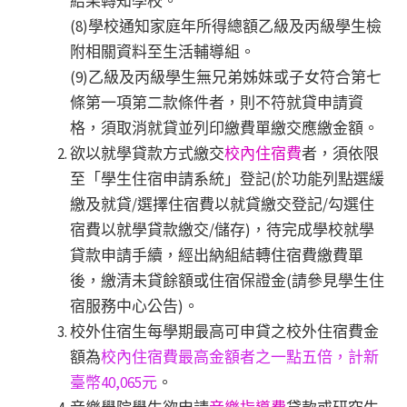
結果轉知學校。
(8)學校通知家庭年所得總額乙級及丙級學生檢
附相關資料至生活輔導組。
(9)乙級及丙級學生無兄弟姊妹或子女符合第七
條第一項第二款條件者，則不符就貸申請資
格，須取消就貸並列印繳費單繳交應繳金額。
欲以就學貸款方式繳交
校內住宿費
者，須依限
至「學生住宿申請系統」登記(於功能列點選緩
繳及就貸/選擇住宿費以就貸繳交登記/勾選住
宿費以就學貸款繳交/儲存)，待完成學校就學
貸款申請手續，經出納組結轉住宿費繳費單
後，繳清未貸餘額或住宿保證金(請參見學生住
宿服務中心公告)。
校外住宿生每學期最高可申貸之校外住宿費金
額為
校內住宿費最高金額者之一點五倍，計新
臺幣40,065元
。