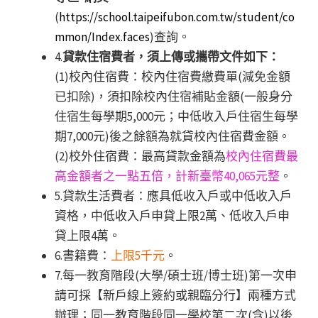
(
https://school.taipeifubon.com.tw/student/co
mmon/Index.faces
)查詢。
4.
貸款住宿費者，須上傳或攜帶文件如下：
(1)校內住宿費：校內住宿費繳費單(減免金額
已扣除)，須扣除校內住宿補貼金額(一般身分
住宿生每學期5,000元；中低收入戶住宿生每學
期7,000元)後之餘額為就貸校內住宿費金額。
(2)校外住宿費：最高貸款金額為
校內住宿費最
高金額者之一點五倍，計新臺幣40,065元整
。
5.貸款生活費者：應具低收入戶或中低收入戶
資格，中低收入戶申貸上限2萬、低收入戶申
貸上限4萬。
6.書籍費：
上限5千元
。
7.每一教育階段(大學/碩士班/博士班)第一次申
請可採【新戶線上簽約或親臨分行】兩種方式
辦理；同一教育階段同一學校第二次(含)以後