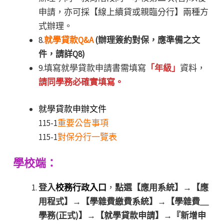
申請，亦可採【線上續貸或親臨分行】兩種方
式辦理。
8.
就學貸款Q&A
(辦理簽約對保，應準備之文
件，請詳Q8)
9.填寫就學貸款申請書需填寫
「年級」
資料，
請同學務必確實填寫。
就學貸款申辦文件
115-1
重要公告事項
115-1
對保分行一覽表
學校端：
登入
校務行政入口
，
點選【應用系統】→【應
用程式】→【學雜費繳費系統】→【學雜費＿
學務(正式)】→【就學貸款申請】→『新增申