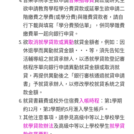
音樂學院學生欲申請
音樂指導費
貸款或研究生
欲申請教育學程學分費貸款或延畢生欲申請二
階繳費之學費(或學分費)與雜費貸款者，請自
行下載與填寫「學分費預估單」，併同學雜費
繳費單一起向銀行申貸。
欲
取消就學貸款或異動
就貸金額者，例如：因
休退學而異動就貸金額‧‧‧等，須先告知生
活輔導組之就貸承辦人，以憑就學貸款登記審
核程序單向銀行申請異動就貸金額或取消就
貸，再提供異動後之「銀行審核通過就貸申請
書」予就貸承辦人，以修改學校就貸系統之貸
款金額。
就貸書籍費或校外住宿費
入帳時程
：第1學期
約12月，第2學期約5月滙入學生帳戶。
其他注意事項，請參見高級中等以上學校學生
就學貸款辦法
及高級中等以上學校學生
就學貸