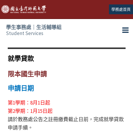
跳
學務處首頁
至
主
學生事務處┆生活輔導組
要
Student Services
Ma
內
容
Me
就學貸款
限本國生申請
申請日期
第1學期：8月1日起
第2學期：1月15日起
請於教務處公告之註冊繳費截止日前，完成就學貸款
申請手續。