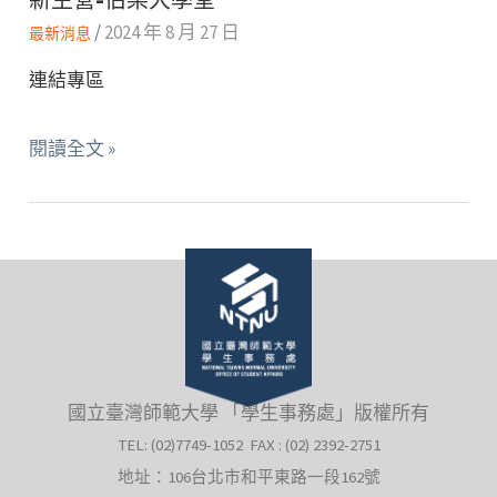
/
2024 年 8 月 27 日
最新消息
連結專區
新
閱讀全文 »
生
營-
伯
樂
大
學
堂
國立臺灣師範大學 「學生事務處」版權所有
TEL: (02)7749-1052 FAX : (02) 2392-2751
地址：106台北市和平東路一段162號