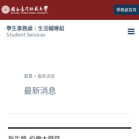
跳
學務處首頁
至
主
學生事務處┆生活輔導組
要
Student Services
Ma
內
容
Me
首頁
最新消息
最新消息
新生營-伯樂大學堂