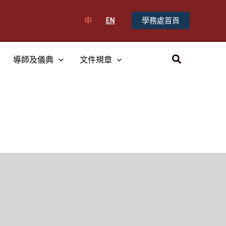
中
EN
學務處首頁
搜
導師及儀典
文件規章
尋