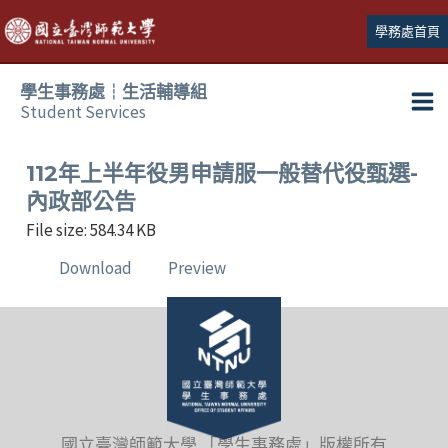
跳
學務處首頁
至
主
學生事務處┆生活輔導組
要
Student Services
Ma
內
容
Me
112年上半年役男申請服一般替代役甄選-
內政部公告
File size: 584.34 KB
Download
Preview
國立臺灣師範大學 「學生事務處」版權所有