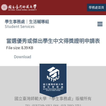
跳
學務處首頁
至
主
學生事務處┆生活輔導組
要
Student Services
Ma
內
容
Me
當選優秀或傑出學生中文得獎證明申請表
File size: 8.39 KB
Download
國立臺灣師範大學 「學生事務處」版權所有
TEL: (02)7749-1052 FAX : (02) 2392-2751