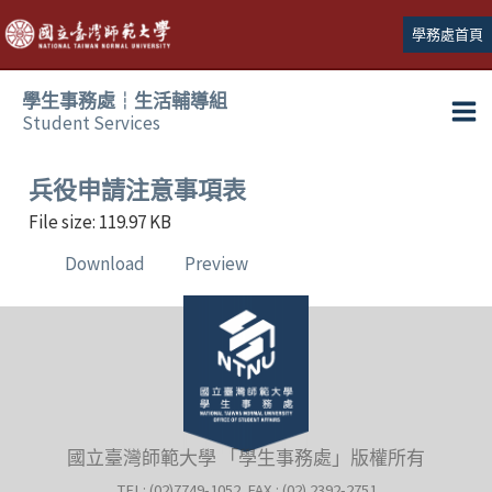
跳
學務處首頁
至
主
學生事務處┆生活輔導組
要
Student Services
Ma
內
容
Me
兵役申請注意事項表
File size: 119.97 KB
Download
Preview
國立臺灣師範大學 「學生事務處」版權所有
TEL: (02)7749-1052 FAX : (02) 2392-2751