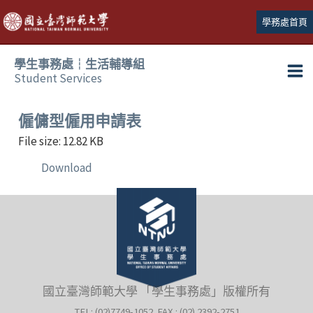
跳
學務處首頁
至
主
學生事務處┆生活輔導組
要
Student Services
Ma
內
容
Me
僱傭型僱用申請表
File size: 12.82 KB
Download
國立臺灣師範大學 「學生事務處」版權所有
TEL: (02)7749-1052 FAX : (02) 2392-2751