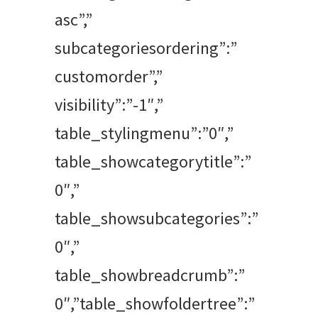
asc”,”
subcategoriesordering”:”
customorder”,”
visibility”:”-1″,”
table_stylingmenu”:”0″,”
table_showcategorytitle”:”
0″,”
table_showsubcategories”:”
0″,”
table_showbreadcrumb”:”
0″,”table_showfoldertree”:”