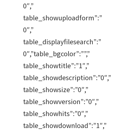
0″,”
table_showuploadform”:”
0″,”
table_displayfilesearch”:”
0″,”table_bgcolor”:””,”
table_showtitle”:”1″,”
table_showdescription”:”0″,”
table_showsize”:”0″,”
table_showversion”:”0″,”
table_showhits”:”0″,”
table_showdownload”:”1″,”