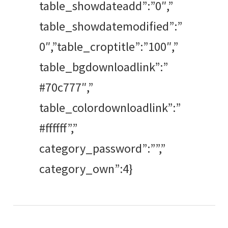
table_showdateadd”:”0″,”
table_showdatemodified”:”
0″,”table_croptitle”:”100″,”
table_bgdownloadlink”:”
#70c777″,”
table_colordownloadlink”:”
#ffffff”,”
category_password”:””,”
category_own”:4}