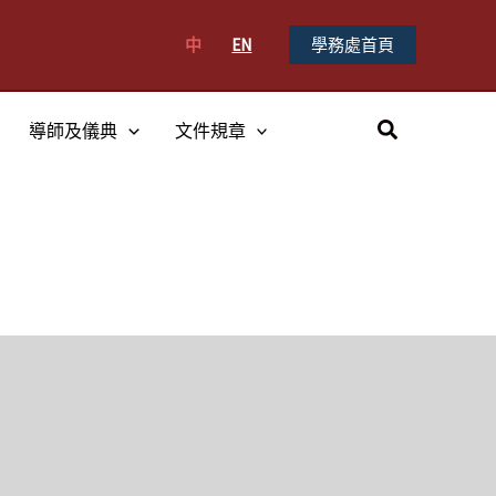
中
EN
學務處首頁
搜
導師及儀典
文件規章
尋