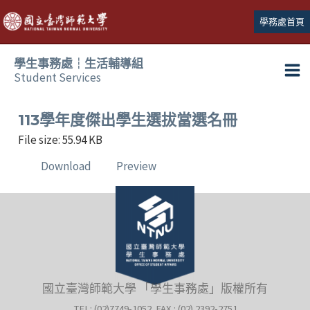
跳
學務處首頁
至
主
學生事務處┆生活輔導組
要
Student Services
Ma
內
容
Me
113學年度傑出學生選拔當選名冊
File size: 55.94 KB
Download
Preview
國立臺灣師範大學 「學生事務處」版權所有
TEL: (02)7749-1052 FAX : (02) 2392-2751