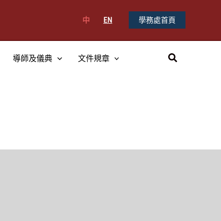
中
EN
學務處首頁
搜
導師及儀典
文件規章
尋