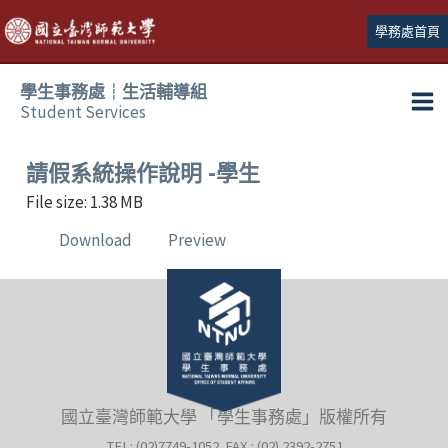
跳
學務處首頁
至
主
學生事務處┆生活輔導組
要
Student Services
Ma
內
容
Me
請假系統操作說明 -學生
File size: 1.38 MB
Download
Preview
國立臺灣師範大學 「學生事務處」版權所有
TEL: (02)7749-1052 FAX : (02) 2392-2751