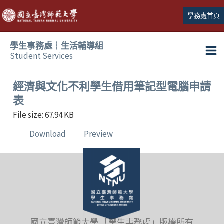
跳
學務處首頁
至
主
學生事務處┆生活輔導組
要
Student Services
Ma
內
容
Me
經濟與文化不利學生借用筆記型電腦申請
表
File size: 67.94 KB
Download
Preview
國立臺灣師範大學 「學生事務處」版權所有