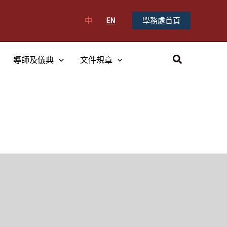
中
EN
學務處首頁
搜
導師及儀典
文件規章
尋