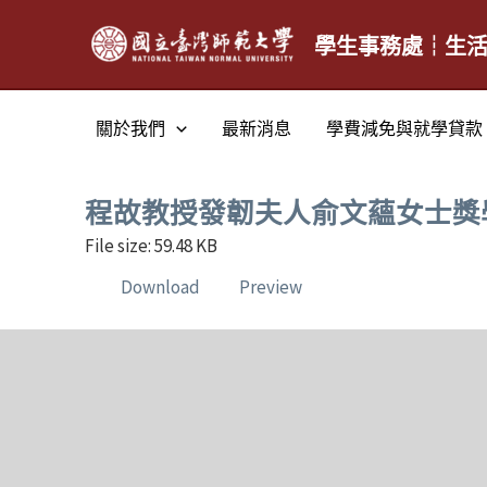
跳
至
學生事務處┆生
主
要
關於我們
最新消息
學費減免與就學貸款
內
容
程故教授發韌夫人俞文蘊女士獎
File size: 59.48 KB
Download
Preview