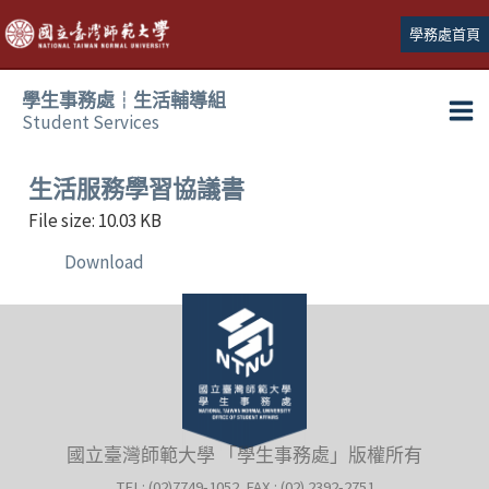
跳
學務處首頁
至
主
學生事務處┆生活輔導組
要
Student Services
Ma
內
容
Me
生活服務學習協議書
File size: 10.03 KB
Download
國立臺灣師範大學 「學生事務處」版權所有
TEL: (02)7749-1052 FAX : (02) 2392-2751