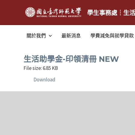
跳
至
學生事務處┆生
主
要
關於我們
最新消息
學費減免與就學貸款
內
容
生活助學金-印領清冊 NEW
File size: 6.85 KB
Download