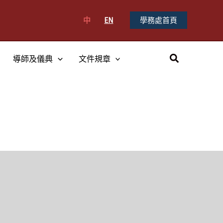
中
EN
學務處首頁
搜
導師及儀典
文件規章
尋