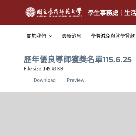
跳
至
學生事務處┆生
主
要
關於我們
最新消息
學費減免與就學貸款
內
容
歷年優良導師獲獎名單115.6.25
File size: 145.43 KB
Download
Preview