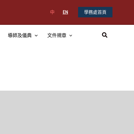
中
EN
學務處首頁
搜
導師及儀典
文件規章
尋