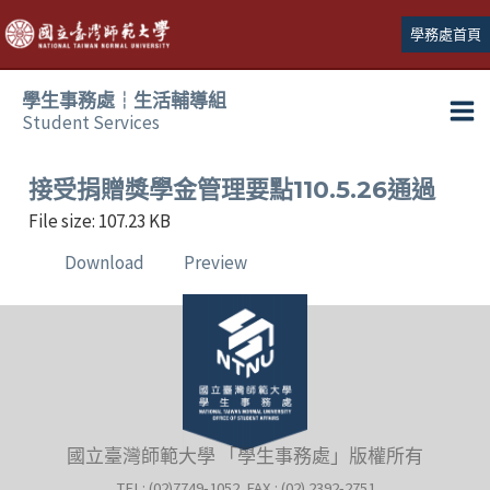
跳
學務處首頁
至
主
學生事務處┆生活輔導組
要
Student Services
Ma
內
容
Me
接受捐贈獎學金管理要點110.5.26通過
File size: 107.23 KB
Download
Preview
國立臺灣師範大學 「學生事務處」版權所有
TEL: (02)7749-1052 FAX : (02) 2392-2751