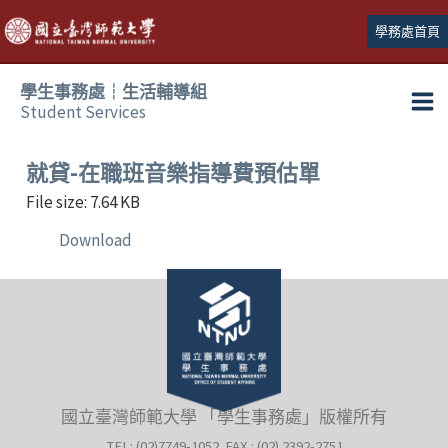
跳
學務處首頁
至
主
學生事務處┆生活輔導組
要
Student Services
Ma
內
容
Me
就貸-在職班音樂指導費預估單
File size: 7.64 KB
Download
國立臺灣師範大學 「學生事務處」版權所有
TEL: (02)7749-1052 FAX : (02) 2392-2751