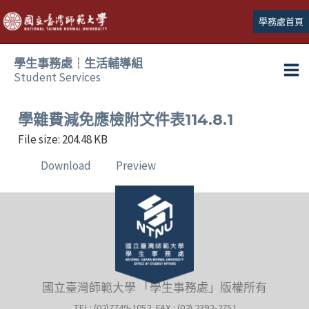
跳
學務處首頁
至
主
學生事務處┆生活輔導組
要
Student Services
Ma
內
容
Me
學雜費減免應檢附文件表114.8.1
File size: 204.48 KB
Download
Preview
國立臺灣師範大學 「學生事務處」版權所有
TEL: (02)7749-1052 FAX : (02) 2392-2751