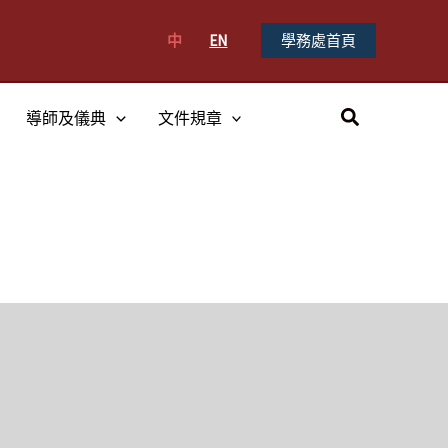
中
EN
學務處首頁
搜
導師及儀典
文件規章
尋