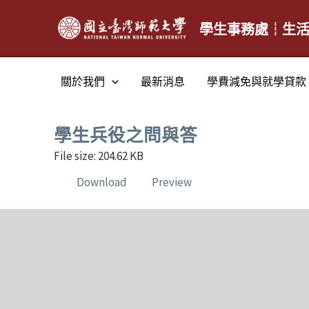
跳
至
學生事務處┆生
主
要
關於我們
最新消息
學費減免與就學貸款
內
容
學生兵役之問與答
File size: 204.62 KB
Download
Preview