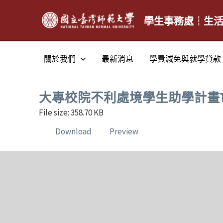
跳
至
學生事務處┆生
主
要
關於我們
最新消息
學費減免與就學貸款
內
容
大專校院不利處境學生助學計畫115
File size: 358.70 KB
Download
Preview