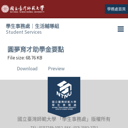
跳
學務處首頁
至
主
學生事務處┆生活輔導組
要
Student Services
Ma
內
容
Me
圓夢育才助學金要點
File size: 68.76 KB
Download
Preview
國立臺灣師範大學 「學生事務處」版權所有
TEL: (02)7749-1052 FAX : (02) 2392-2751