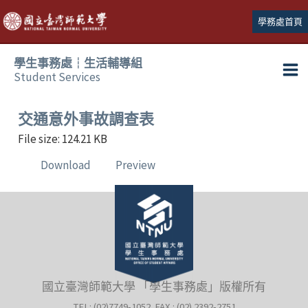
跳
學務處首頁
至
主
學生事務處┆生活輔導組
要
Student Services
Ma
內
容
Me
交通意外事故調查表
File size: 124.21 KB
Download
Preview
國立臺灣師範大學 「學生事務處」版權所有
TEL: (02)7749-1052 FAX : (02) 2392-2751