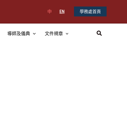
中
EN
學務處首頁
搜
導師及儀典
文件規章
尋