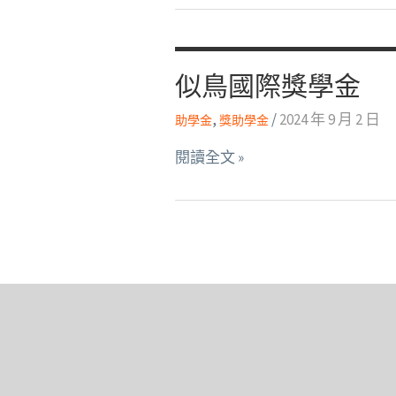
似鳥國際獎學金
,
/
2024 年 9 月 2 日
助學金
獎助學金
似
閱讀全文 »
鳥
國
際
獎
學
金