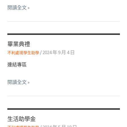
生
經
閱讀全文 »
借
濟
用
不
筆
利
電
學
畢業典禮
生
/
2024 年 9 月 4 日
不利處境學生助學
身
心
連結專區
門
診
畢
閱讀全文 »
補
業
助
典
禮
生活助學金