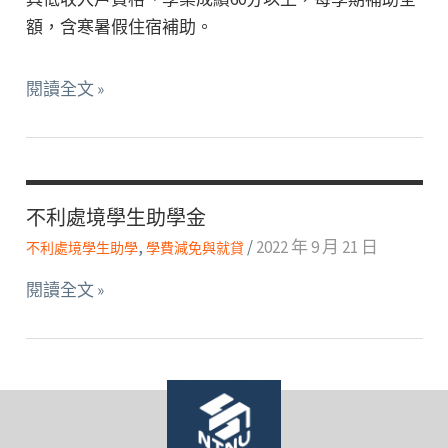
額，含寒暑假住宿補助。
校
閱讀全文 »
內
住
宿
優
不利處境學生助學金
惠
,
/
2022 年 9 月 21 日
不利處境學生助學
學費減免與就貸
不
閱讀全文 »
利
處
境
學
生