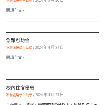
/
2024 年 5 月 10 日
不利處境學生助學
生
閱讀全文 »
活
助
學
金
急難慰助金
/
2024 年 4 月 24 日
不利處境學生助學
急
閱讀全文 »
難
慰
助
金
校內住宿優惠
/
2024 年 4 月 23 日
不利處境學生助學
具低收入戶資格、學業成績60分以上，每學期補助全