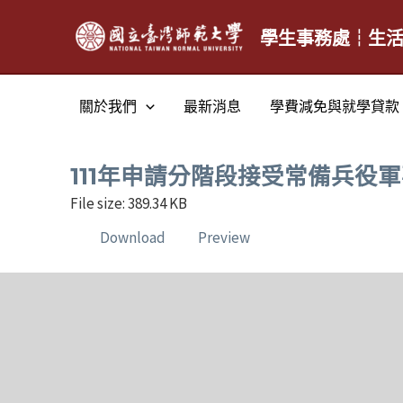
跳
至
學生事務處┆生
主
要
關於我們
最新消息
學費減免與就學貸款
內
容
111年申請分階段接受常備兵役軍
File size: 389.34 KB
Download
Preview