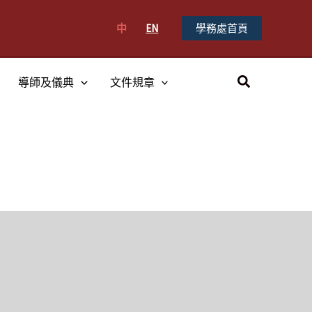
中
EN
學務處首頁
搜
導師及儀典
文件規章
尋