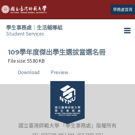
跳
學務處首頁
至
主
學生事務處┆生活輔導組
要
Student Services
Ma
內
容
Me
109學年度傑出學生選拔當選名冊
File size: 55.80 KB
Download
Preview
國立臺灣師範大學 「學生事務處」版權所有
TEL: (02)7749-1052 FAX : (02) 2392-2751