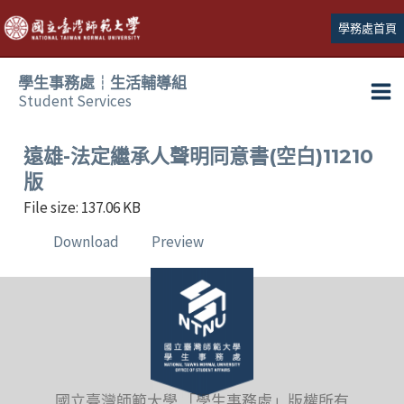
跳
學務處首頁
至
主
學生事務處┆生活輔導組
要
Student Services
Ma
內
容
Me
遠雄-法定繼承人聲明同意書(空白)11210
版
File size: 137.06 KB
Download
Preview
國立臺灣師範大學 「學生事務處」版權所有