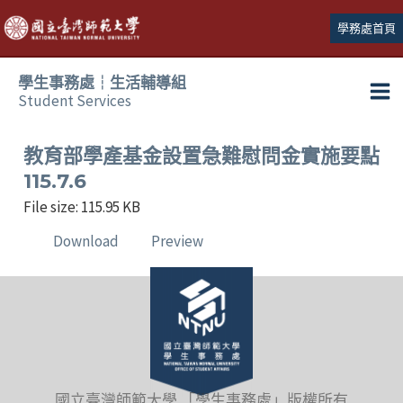
跳
學務處首頁
至
主
學生事務處┆生活輔導組
要
Student Services
Ma
內
容
Me
教育部學產基金設置急難慰問金實施要點
115.7.6
File size: 115.95 KB
Download
Preview
國立臺灣師範大學 「學生事務處」版權所有