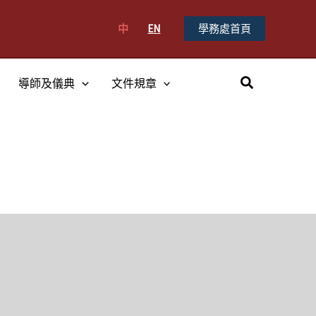
中
EN
學務處首頁
搜
導師及儀典
文件規章
尋