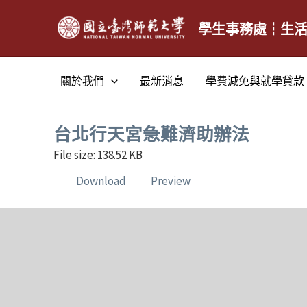
跳
至
學生事務處┆生
主
要
關於我們
最新消息
學費減免與就學貸款
內
容
台北行天宮急難濟助辦法
File size: 138.52 KB
Download
Preview