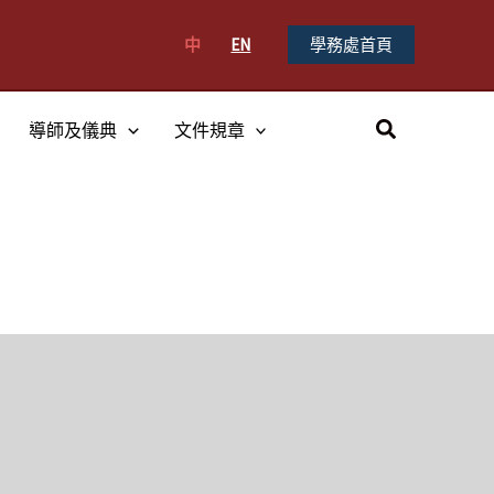
中
EN
學務處首頁
搜
導師及儀典
文件規章
尋