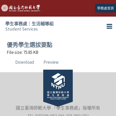
跳
學務處首頁
至
主
學生事務處┆生活輔導組
要
Student Services
Ma
內
容
Me
優秀學生選拔要點
File size: 75.85 KB
Download
Preview
國立臺灣師範大學 「學生事務處」版權所有
TEL: (02)7749-1052 FAX : (02) 2392-2751