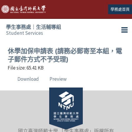
跳
學務處首頁
至
主
學生事務處┆生活輔導組
要
Student Services
Ma
內
容
Me
休學加保申請表 (請務必郵寄至本組，電
子郵件方式不予受理)
File size: 65.41 KB
Download
Preview
國立臺灣師範大學 「學生事務處」版權所有