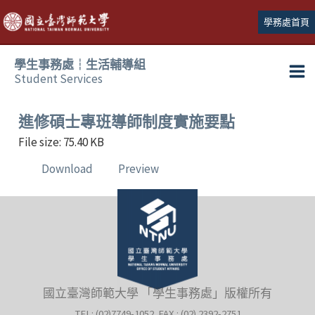
跳
學務處首頁
至
主
學生事務處┆生活輔導組
要
Student Services
Ma
內
容
Me
進修碩士專班導師制度實施要點
File size: 75.40 KB
Download
Preview
國立臺灣師範大學 「學生事務處」版權所有
TEL: (02)7749-1052 FAX : (02) 2392-2751