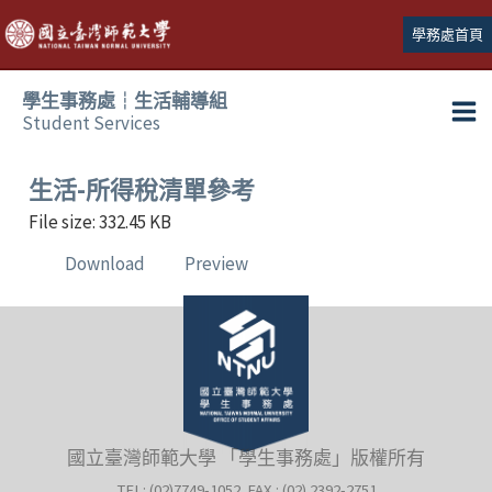
跳
學務處首頁
至
主
學生事務處┆生活輔導組
要
Student Services
Ma
內
容
Me
生活-所得稅清單參考
File size: 332.45 KB
Download
Preview
國立臺灣師範大學 「學生事務處」版權所有
TEL: (02)7749-1052 FAX : (02) 2392-2751