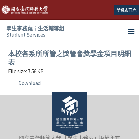
跳
學務處首頁
至
主
學生事務處┆生活輔導組
要
Student Services
Ma
內
容
Me
本校各系所所管之獎管會獎學金項目明細
表
File size: 7.56 KB
Download
國立臺灣師範大學 「學生事務處」版權所有